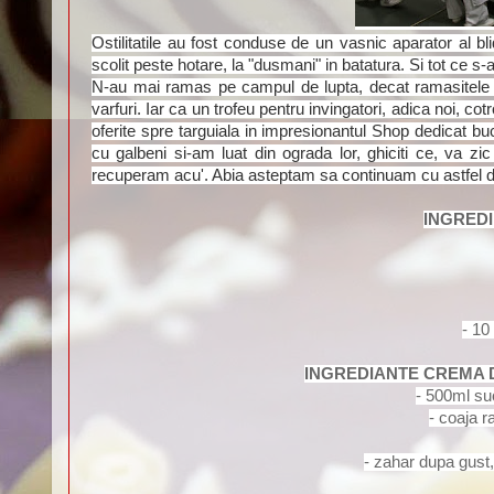
Ostilitatile au fost conduse de un vasnic aparator al blid
scolit peste hotare, la "dusmani" in batatura. Si tot ce s-
N-au mai ramas pe campul de lupta, decat ramasitele arme
varfuri. Iar ca un trofeu pentru invingatori, adica noi, cot
oferite spre targuiala in impresionantul Shop dedicat buc
cu galbeni si-am luat din ograda lor, ghiciti ce, va zic
recuperam acu'. Abia asteptam sa continuam cu astfel de 
INGREDIE
- 10
INGREDIANTE CREMA DE
- 500ml suc
- coaja r
- zahar dupa gust, 