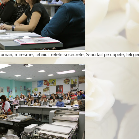
sturnari, miresme, tehnici, retete si secrete, S-au tait pe capete, feli g