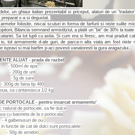
elor, un ghiaur italian prezentabil si priceput, alaturi de un "tradato
a preparat s-a si degustat.
lor folosite, niscai scuturi in forma de farfurii si niste sulite mic
ropitorii, Bilancia semnand armistitziul, a platit un "bir" de 30% la toat
atariei. Sa tot lupti cu astia. Si cum era si firesc, am mai praduit c
 io, tot armamente d-ale guri, de parca-n alta viata am fost niste ne
ispravi si mai barfim p-aci povesti vanatoresti la gura aragazului.
NTE ALUAT - prada de razbel
- 500ml de apa
- 200g de unt
- 5g de sare
- 300g de faina tip 480
 oua, sa cantareasca 1/2 kg
 PORTOCALE - pentru incarcat armamentu'
 natural de portocale, sa fie dulce
asa cu baioneta de la o portocala
- 4 galbenusuri de ou
in functie de cat de dulci sunt portocalele
- 50g de amidon